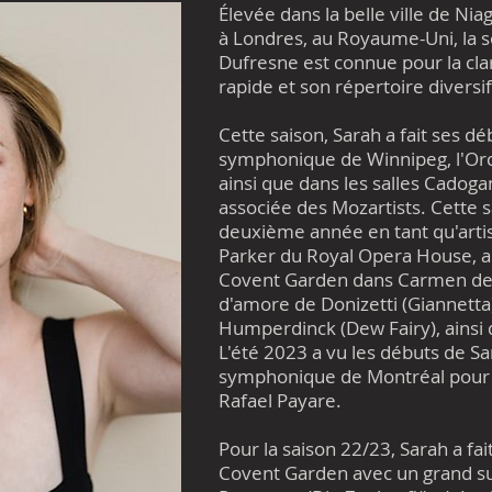
Élevée dans la belle ville de Ni
à Londres, au Royaume-Uni, la 
Dufresne est connue pour la clar
rapide et son répertoire diversif
Cette saison, Sarah a fait ses d
symphonique de Winnipeg, l'Or
ainsi que dans les salles Cadoga
associée des Mozartists. Cette
deuxième année en tant qu'arti
Parker du Royal Opera House, a
Covent Garden dans Carmen de Biz
d'amore de Donizetti (Giannetta
Humperdinck (Dew Fairy), ainsi 
L'été 2023 a vu les débuts de Sa
symphonique de Montréal pour 
Rafael Payare.
Pour la saison 22/23, Sarah a fai
Covent Garden avec un grand su