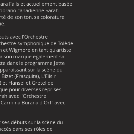
agara Falls et actuellement basée
soprano canadienne Sarah
té de son ton, sa colorature
ié.
ébuts avec l'Orchestre
chestre symphonique de Tolède
n et Wigmore en tant qu'artiste
 saison marque également sa
ste dans le programme Jette
pparaissant sur la scène du
et (Frasquita), L'Elisir
) et Hansel et Gretel de
que pour diverses reprises.
rah avec l'Orchestre
Carmina Burana d'Orff avec
t ses débuts sur la scène du
ccès dans ses rôles de