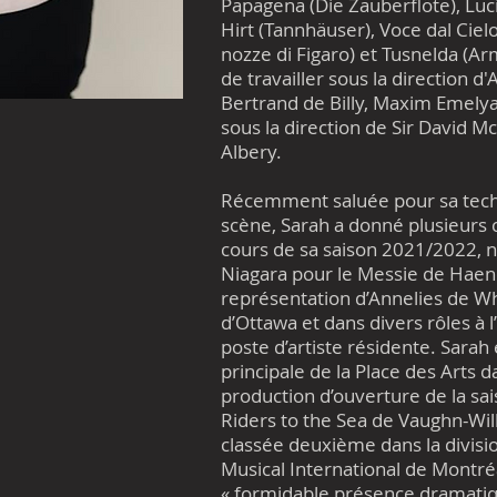
Papagena (Die Zauberflöte), Luci
Hirt (Tannhäuser), Voce dal Ciel
nozze di Figaro) et Tusnelda (Armi
de travailler sous la direction d
Bertrand de Billy, Maxim Emelya
sous la direction de Sir David M
Albery.
Récemment saluée pour sa techn
scène, Sarah a donné plusieurs c
cours de sa saison 2021/2022,
Niagara pour le Messie de Haend
représentation d’Annelies de Wh
d’Ottawa et dans divers rôles à 
poste d’artiste résidente. Sarah
principale de la Place des Arts d
production d’ouverture de la sa
Riders to the Sea de Vaughn-Will
classée deuxième dans la divisi
Musical International de Montré
« formidable présence dramatique