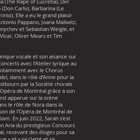
a (The Rape of Lucretia), Der
o (Don Carlo), Barbarina (Le
nio). Elle a eu le grand plaisir
'Antonio Pappano, Joana Mallwitz,
nychev et Sebastian Weigle, et
cVicar, Oliver Mears et Tim
ique vocale et son aisance sur
oncerts avec l’Atelier lyrique au
 notamment avec le Chorus
el, dans le rôle d’Anne pour la
itbourn par la Société chorale
l’Opéra de Montréal grâce à son
 est apparue sur la scène
ans le rôle de Nora dans la
ison de l’Opéra de Montréal de
iam. En juin 2022, Sarah s’est
on Aria du prestigieux Concours
al, recevant des éloges pour sa
 » et « sa clarté et sa