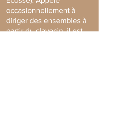
Écosse). Appelé
occasionnellement à
diriger des ensembles à
partir du clavecin, il est
aussi chef de chœur pour
l’Ensemble vocal Vivace
et le Chœur de l’OPMEM.
Il a notamment dirigé les
opéras Didon et Énée de
Purcell, Hercules de
Handel et David et
Jonathas de Charpentier.
On peut l’entendre
chaque semaine à